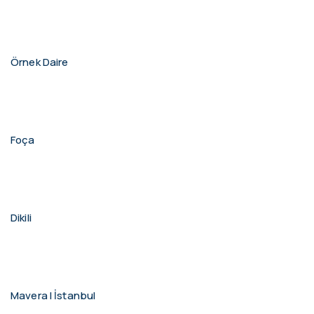
Örnek Daire
Foça
Dikili
Mavera I İstanbul